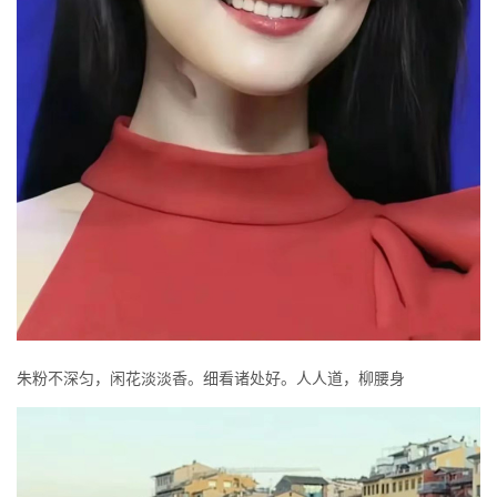
朱粉不深匀，闲花淡淡香。细看诸处好。人人道，柳腰身