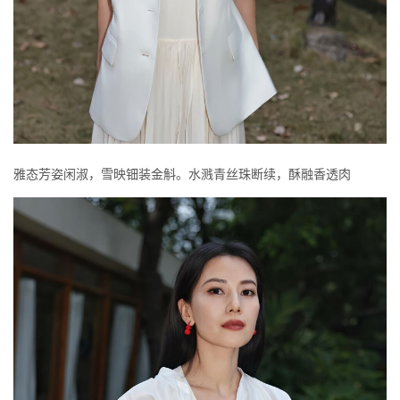
雅态芳姿闲淑，雪映钿装金斛。水溅青丝珠断续，酥融香透肉