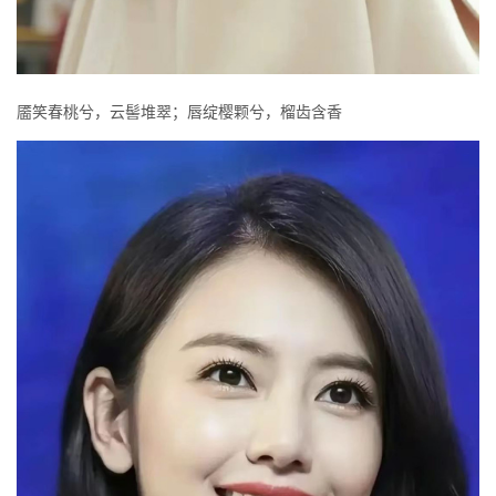
靥笑春桃兮，云髻堆翠；唇绽樱颗兮，榴齿含香