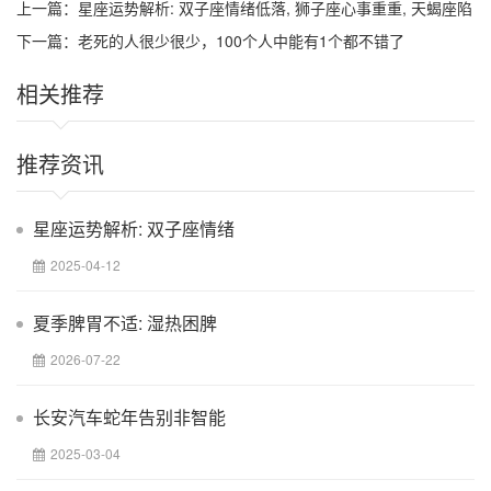
上一篇：
星座运势解析: 双子座情绪低落, 狮子座心事重重, 天蝎座陷
入失落
下一篇：
老死的人很少很少，100个人中能有1个都不错了
相关推荐
推荐资讯
星座运势解析: 双子座情绪
2025-04-12
夏季脾胃不适: 湿热困脾
2026-07-22
长安汽车蛇年告别非智能
2025-03-04