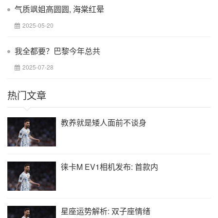
气质飒姐高圆圆, 海棠红晕
2025-05-20
我全都要？巴黎今年总共
2025-07-28
热门文章
教养就是矮人面前不谈身
徕卡M EV1相机发布: 首款内
星座运势解析: 双子座情绪